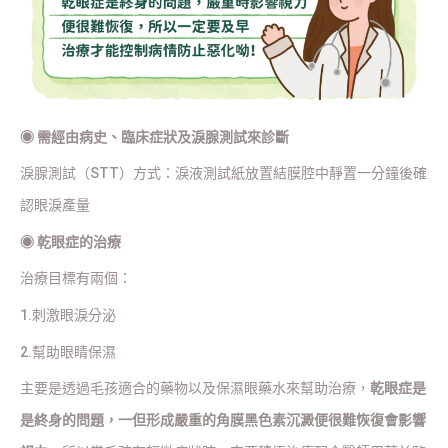
◉
需經由病史、臨床症狀及淚腺測試來診斷
淚腺測試（STT）方式：淚液測試紙放置結膜腔中靜置一分鐘後確
認眼淚產量
◉
乾眼症的治療
治療目標有兩個：
1.刺激眼淚分泌
2.幫助眼睛保濕
主要是透過毛孩適合的藥物以及保濕眼藥水來幫助治療，
乾眼症是
是終身的問題，一但形成嚴重的角膜黑色素沉澱便很難恢復會影響