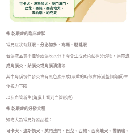
◉
乾眼症的臨床症狀
常見症狀有
紅眼、分泌物多、疼痛、瞇瞇眼
若淚液品質不佳導致淚膜水分下降會生成黃色黏稠分泌物，連帶
造
成
角膜炎、結膜炎或角膜潰瘍
等
其中角膜慢性發炎會有黑色素形成(嚴重的時候會佈滿整個角膜)會
使視力下降
以及血管新生(角膜上看到血管形成)
◉
乾眼症的好發犬種
短吻犬為常見好發品種：
可卡犬、波斯頓犬、英鬥法鬥、巴戈、西施、西高地犬、雪納瑞、