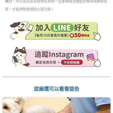
視力
，所以當毛孩有輕微症狀時一定要積極治療配合醫師用藥並監
控，才能控制病情防止惡化呦！
拔麻還可以看看這些
頁
頁
頁
頁
頁
面
面
面
面
面