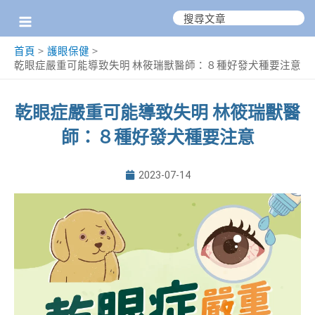
跳
搜
尋：
至
首頁
護眼保健
主
乾眼症嚴重可能導致失明 林筱瑞獸醫師：８種好發犬種要注意
要
內
乾眼症嚴重可能導致失明 林筱瑞獸醫
容
師：８種好發犬種要注意
2023-07-14