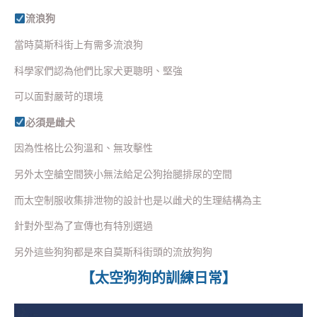
流浪狗
當時莫斯科街上有需多流浪狗
科學家們認為他們比家犬更聰明、堅強
可以面對嚴苛的環境
必須是雌犬
因為性格比公狗溫和、無攻擊性
另外太空艙空間狹小無法給足公狗抬腿排尿的空間
而太空制服收集排泄物的設計也是以雌犬的生理結構為主
針對外型為了宣傳也有特別選過
另外這些狗狗都是來自莫斯科街頭的流放狗狗
【太空狗狗的訓練日常】