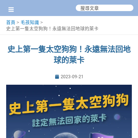
跳
搜
尋：
至
首頁
毛孩知識
主
史上第一隻太空狗狗！永遠無法回地球的萊卡
要
內
史上第一隻太空狗狗！永遠無法回地
容
球的萊卡
2023-09-21