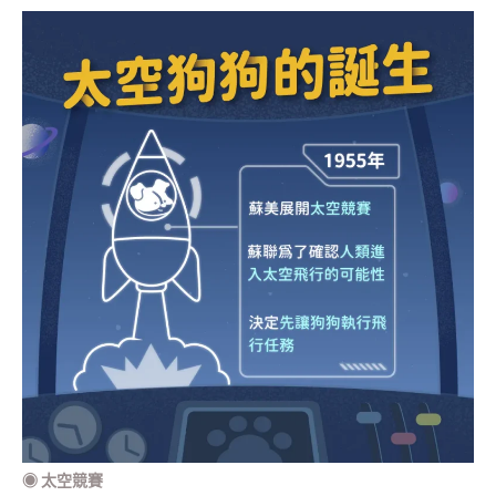
◉
太空競賽