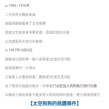
➭ 1955~1975年
二次世界大戰結束後
美國與蘇聯產開了太空競賽
透過太空技術來爭奪武器、意識形態的先進
以及國家高大地位的象徵
➭ 1957年10月4日
蘇聯成功發射第一顆人造衛星(史普尼克1號)
取得競賽的一大領先
之後馬上計畫發射第二顆衛星(史普尼克2號)
為了取得大幅度的進步，科學家們
決定加入狗狗執行飛行任務
以確認人類到底能不能承受火箭發射時的速度、壓力與環境變化
【太空狗狗的挑選條件】