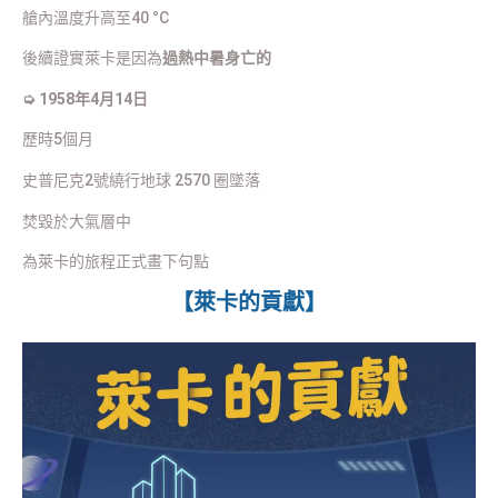
艙內溫度升高至40 °C
後續證實萊卡是因為
過熱中暑身亡的
➭ 1958年4月14日
歷時5個月
史普尼克2號繞行地球 2570 圈墜落
焚毀於大氣層中
為萊卡的旅程正式畫下句點
【萊卡的貢獻】