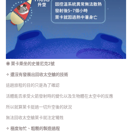
◉
萊卡乘坐的史普尼克2號
✧ 還沒有發展出回收太空艙的技術
這趟旅程的目的只是為了確認
活體能否承受火箭發射時的變化以及生物體在太空中的反應
所以就算萊卡挺過一切升空後的狀況
無法回收太空艙萊卡就注定犧牲
✧ 極度匆忙、粗糙的製造過程