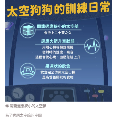
◉
關籠適應狹小的太空艙
為了適應太空艙的空間