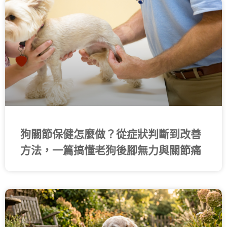
頁
頁
頁
頁
頁
面
面
面
面
面
狗關節保健怎麼做？從症狀判斷到改善
方法，一篇搞懂老狗後腳無力與關節痛