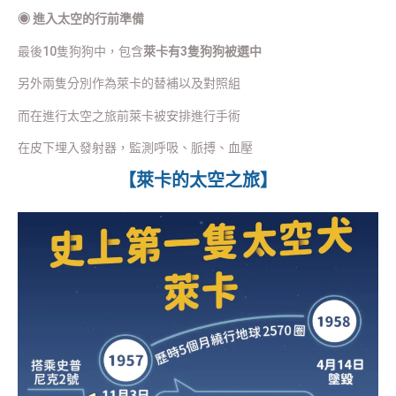
◉
進入太空的行前準備
最後10隻狗狗中，包含
萊卡有3隻狗狗被選中
另外兩隻分別作為萊卡的替補以及對照組
而在進行太空之旅前萊卡被安排進行手術
在皮下埋入發射器，監測呼吸、脈搏、血壓
【萊卡的太空之旅】