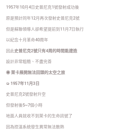
1957年10月4日史普尼克1號發射成功後
原是預計同年12月再次發射史普尼克2號
但是蘇聯領導人卻希望提前到11月7日執行
以紀念十月革命40周年
因此
史普尼克2號只有4周的時間能建造
設計非常粗糙、不盡完善
◉
萊卡展開無法回頭的太空之旅
➭ 1957年11月3日
史普尼克2號發射升空
但發射後5~7個小時
地面人員就收不到萊卡的生命訊號了
因為控溫系統發生異常無法散熱