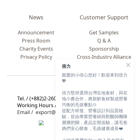
News
Customer Support
Announcement
Get Samples
Press Room
Q & A
Charity Events
Sponsorship
Privacy Policy
Cross-Industry Alliance
Global C
ooperation
倍力
親愛的小倍心您好！歡迎來到倍力
💖
Contact Us
倍力堅持選用台灣在地食材，與在
Tel. / (+882)2-2608-2605
地小農合作，將新鮮食材製成營養
均衡的毛孩餐點🍲
Working Hours / 9 a.m. to 5 p.m., Mon. to Fri.
從配方研發、營養設計到品質檢
Email / export@bluebaypetfood.com
驗，皆由專業營養師與獸醫師團隊
層層把關，產品定期送驗，讓毛爸
媽們安心餵食，毛孩健康成長❤️