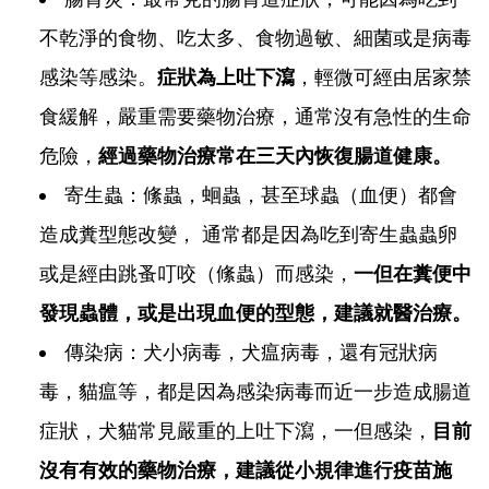
不乾淨的食物、吃太多、食物過敏、細菌或是病毒
感染等感染。
症狀為上吐下瀉
，輕微可經由居家禁
食緩解，嚴重需要藥物治療，通常沒有急性的生命
危險，
經過藥物治療常在三天內恢復腸道健康。
寄生蟲：絛蟲，蛔蟲，甚至球蟲（血便）都會
造成糞型態改變， 通常都是因為吃到寄生蟲蟲卵
或是經由跳蚤叮咬（絛蟲）而感染，
一但在糞便中
發現蟲體，或是出現血便的型態，建議就醫治療。
傳染病：犬小病毒，犬瘟病毒，還有冠狀病
毒，貓瘟等，都是因為感染病毒而近一步造成腸道
症狀，犬貓常見嚴重的上吐下瀉，一但感染，
目前
沒有有效的藥物治療，建議從小規律進行疫苗施