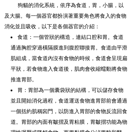
狗貓的消化系統，依序為食道，胃，小腸，以
及大腸。每一個器官都扮演著重要角色將食入的食物
消化並且吸收，以下是各個器官的介紹：
食道：一個管狀的構造，連結口腔和胃。食道
通過胸腔穿過橫隔膜進到腹腔聯接胃。食道由平滑
肌組成，當食道內沒有食物的時候，食道會呈現扁
平狀，若食物進入食道後，肌肉會收縮蠕動將食物
推進胃部。
胃：胃部為一個囊袋狀的結構，可以儲存食物
並且開始消化過程，食道運送食物進胃部前會通過
一個括約肌稱囟門，以防進入胃部的食物反流回食
道。胃部的內面有皺摺及胃粘膜，胃皺摺功能為物