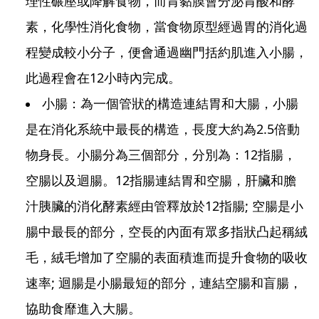
理性碾壓或降解食物，而胃黏膜會分泌胃酸和酵
素，化學性消化食物，當食物原型經過胃的消化過
程變成較小分子，便會通過幽門括約肌進入小腸，
此過程會在12小時內完成。
小腸：為一個管狀的構造連結胃和大腸，小腸
是在消化系統中最長的構造，長度大約為2.5倍動
物身長。小腸分為三個部分，分別為：12指腸，
空腸以及迴腸。12指腸連結胃和空腸，肝臟和膽
汁胰臟的消化酵素經由管釋放於12指腸; 空腸是小
腸中最長的部分，空長的內面有眾多指狀凸起稱絨
毛，絨毛增加了空腸的表面積進而提升食物的吸收
速率; 迴腸是小腸最短的部分，連結空腸和盲腸，
協助食靡進入大腸。