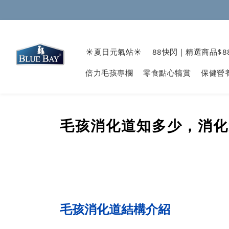
☀️夏日元氣站☀️
88快閃｜精選商品$8
倍力毛孩專欄
零食點心犒賞
保健營
毛孩消化道知多少，消化
毛孩消化道結構介紹