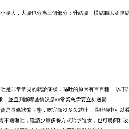
比小腸大，大腸也分為三個部分：升結腸，橫結腸以及降
是非常常見的就診症狀，嘔吐的原因有百百種， 以下詳
求，並且判斷哪些情況是非常緊急需要立刻送醫 。
狀會是長條狀偏固態，吃完飯沒多久就吐，嘔吐物中可以
胃不適嘔吐，建議少量多餐方式給予進食，也可將飼料改