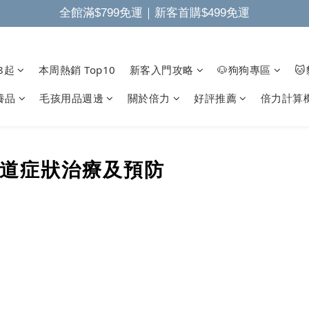
全館滿$799免運｜新客首購$499免運
8起
本周熱銷 Top10
新客入門攻略
🐶狗狗專區

養品
毛孩用品週邊
關於倍力
好評推薦
倍力計算
道症狀治療及預防