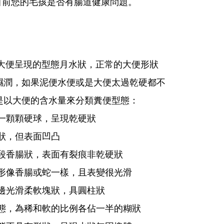
前您的毛孩是否有腸道健康問題。
大便呈現的型態月水狀，正常的大便形狀
濕潤，如果泥便水便或是大便太過乾硬都不
是以大便的含水量來分類糞便型態：
一顆顆硬球，呈現乾硬狀
狀，但表面凹凸
段香腸狀，表面有裂痕非乾硬狀
形像香腸或蛇一樣，且表變很光滑
邊光滑柔軟塊狀，具圓柱狀
態，為稀和軟的比例各佔一半的糊狀