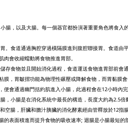
腸，以及大腸。每一個器官都扮演著重要角色將食入的
和胃。食道通過胸腔穿過橫隔膜進到腹腔聯接胃。食道由
肌肉會收縮蠕動將食物推進胃部。
以儲存食物並且開始消化過程，食道運送食物進胃部前會
粘膜，胃皺摺功能為物理性碾壓或降解食物，而胃黏膜會
，便會通過幽門括約肌進入小腸，此過程會在12小時內
腸，小腸是在消化系統中最長的構造，長度大約為2.5
胃和空腸，肝臟和膽汁胰臟的消化酵素經由管釋放於12指腸
腸的表面積進而提升食物的吸收速率; 迴腸是小腸最短的