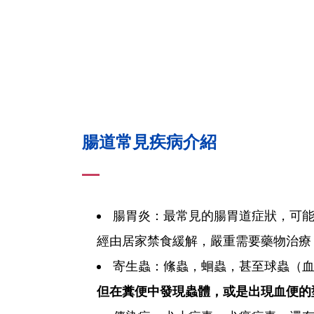
腸道常見疾病介紹
腸胃炎：最常見的腸胃道症狀，可
經由居家禁食緩解，嚴重需要藥物治療
寄生蟲：絛蟲，蛔蟲，甚至球蟲（血
但在糞便中發現蟲體，或是出現血便的