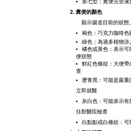
第七型：糞便完全液
2. 糞便的顏色
顯示腸道目前的狀態
褐色：巧克力咖啡色
綠色：為過多植物涉
橘色或黃色：表示可
便狀態
鮮紅色條紋：大便帶
查
瀝青黑：可能是嚴重
立即就醫
灰白色：可能表示有
往獸醫院檢查
白點點或白條紋：可