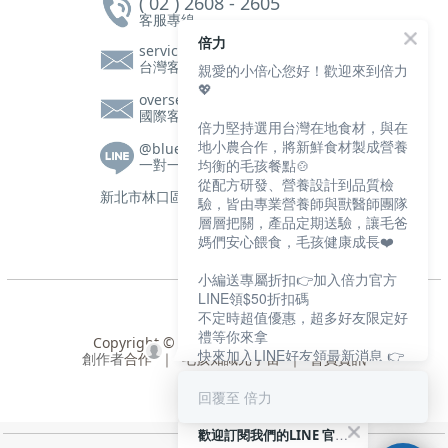
( 02 ) 2608 - 2605
客服專線
倍力
service@bluebaypetfood.com
台灣客服信箱
親愛的小倍心您好！歡迎來到倍力
💖
overseas@bluebaypetfood.com
國際客服信箱
倍力堅持選用台灣在地食材，與在
地小農合作，將新鮮食材製成營養
@bluebay
均衡的毛孩餐點🍲
一對一客服|營養師諮詢
從配方研發、營養設計到品質檢
新北市林口區文化三路一段105號2樓
驗，皆由專業營養師與獸醫師團隊
層層把關，產品定期送驗，讓毛爸
媽們安心餵食，毛孩健康成長❤️
小編送專屬折扣👉加入倍力官方
LINE領$50折扣碼
不定時超值優惠，超多好友限定好
禮等你來拿
Copyright © 2024 盈寶寵物股份有限公司
快來加入LINE好友領最新消息 👉
創作者
合作
｜
毛孩知識元宇宙
｜
會員資訊
https://bluebaypet.com/s74jS
回覆至 倍力
歡迎訂閱我們的LINE 官方帳號