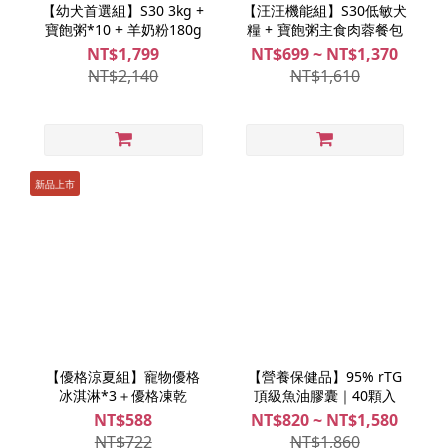
【幼犬首選組】S30 3kg +
【汪汪機能組】S30低敏犬
寶飽粥*10 + 羊奶粉180g
糧 + 寶飽粥主食肉蓉餐包
NT$1,799
NT$699 ~ NT$1,370
NT$2,140
NT$1,610
新品上市
【優格涼夏組】寵物優格
【營養保健品】95% rTG
冰淇淋*3＋優格凍乾
頂級魚油膠囊｜40顆入
NT$588
NT$820 ~ NT$1,580
NT$722
NT$1,860