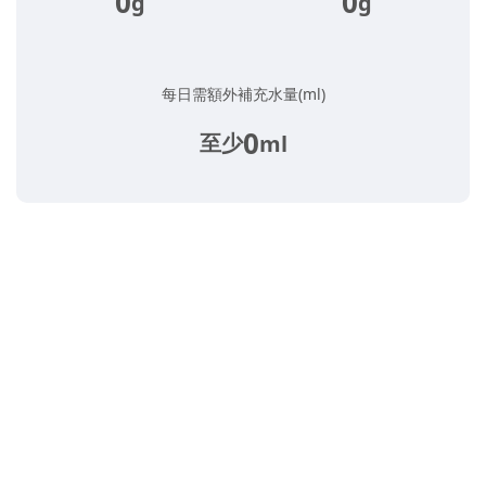
0
0
g
g
每日需額外補充水量(ml)
0
至少
ml