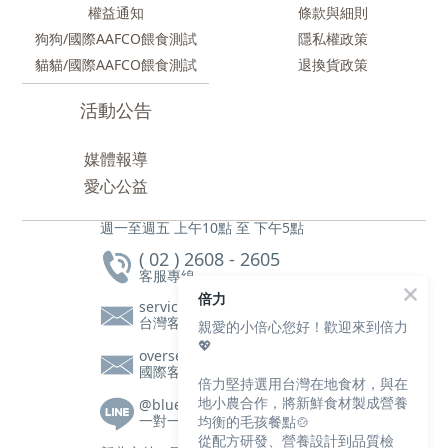
權益通知
條款與細則
狗狗/國際AAFCO餵食測試
隱私權政策
貓貓/國際AAFCO餵食測試
退換貨政策
活動公告
媒體報導
愛心公益
週一至週五 上午10點 至 下午5點
( 02 ) 2608 - 2605
客服專線
倍力
service@bluebaypetfood.com
台灣客服信箱
親愛的小倍心您好！歡迎來到倍力
💖
overseas@bluebaypetfood.com
國際客服信箱
倍力堅持選用台灣在地食材，與在
地小農合作，將新鮮食材製成營養
@bluebay
一對一客服|營養師諮詢
均衡的毛孩餐點🍲
從配方研發、營養設計到品質檢