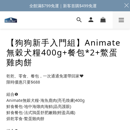
全館滿$799免運｜新客首購$499免運
【狗狗新手入門組】Animate
無穀犬糧400g+餐包*2+鱉蛋
雞肉餅
乾乾、零食、餐包，一次通通免運帶回家❤️
限時優惠只要$688
組合❶
Animate無穀犬糧-海魚鹿肉(亮毛煥膚)400g
鮮食餐包-地中海燉肉海鮮(晶亮護眼)
鮮食餐包-法式鶉蛋舒肥嫩雞(輕盈高纖)
烘乾零食-鱉蛋雞肉餅