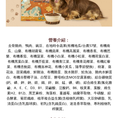
營養介紹：
去骨雞肉、鴨肉、豌豆、在地時令蔬果(有機地瓜/台農57號、有機南
瓜、山藥、有機胡蘿蔔、有機蘋果、有機高麗菜、有機香蕉、有機芭
樂、有機番茄、有機菠菜、有機小白菜、有機小松菜、有機荷葉白菜、
有機黑葉白菜、有機芥藍菜、有機青江菜、有機青花椰菜、有機紅藜
菜、有機杏鮑菇、有機洛神花、有機小黃瓜，隨季節變換) 、樹薯、葵
花油、甜菜纖維、鮮雞油、有機雞蛋、脫水雞肝、鮭魚油、雞肉水解蛋
白、有機冷壓椰子油、白腎豆、酵母粉(含MOS甘露寡糖)、綜合礦物質
(鈣、磷、鉀、鈉、鎂、鐵、鋅、銅、錳、碘、硒)、綜合維生素(氯化膽
鹼、A、E、C、D3、B1、菸鹼酸、泛酸鈣、B6、核黃素、葉酸、維生
素H2、B12)、黑芝麻粉、海藻粉、蔓越莓、絲蘭萃取物、牛磺酸、綜
合酵素、菊苣纖維、植萃複合益生菌(含植物乳桿菌)、大豆卵磷脂、乳
清蛋白(含乳脂球膜)、初乳(含乳鐵蛋白)、迷迭香萃取物、專利植物乳
桿菌質。