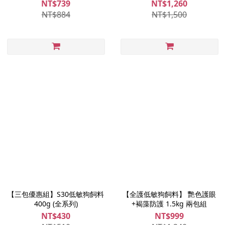
400g*2包 (共5包)
NT$739
NT$1,260
NT$884
NT$1,500
【三包優惠組】S30低敏狗飼料
【全護低敏狗飼料】 艷色護眼
400g (全系列)
+褐藻防護 1.5kg 兩包組
NT$430
NT$999