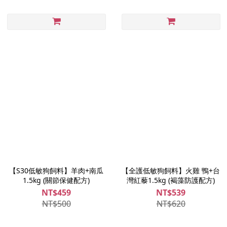
【S30低敏狗飼料】羊肉+南瓜
【全護低敏狗飼料】火雞 鴨+台
1.5kg (關節保健配方)
灣紅藜1.5kg (褐藻防護配方)
NT$459
NT$539
NT$500
NT$620