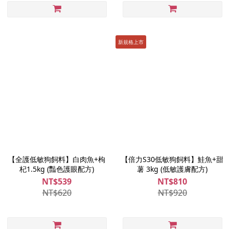
新規格上市
【全護低敏狗飼料】白肉魚+枸
【倍力S30低敏狗飼料】鮭魚+甜
杞1.5kg (豔色護眼配方)
薯 3kg (低敏護膚配方)
NT$539
NT$810
NT$620
NT$920