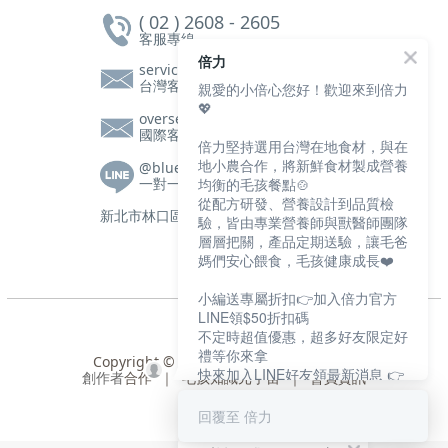
( 02 ) 2608 - 2605
客服專線
倍力
service@bluebaypetfood.com
台灣客服信箱
親愛的小倍心您好！歡迎來到倍力
💖
overseas@bluebaypetfood.com
國際客服信箱
倍力堅持選用台灣在地食材，與在
地小農合作，將新鮮食材製成營養
@bluebay
一對一客服|營養師諮詢
均衡的毛孩餐點🍲
從配方研發、營養設計到品質檢
新北市林口區文化三路一段105號2樓
驗，皆由專業營養師與獸醫師團隊
層層把關，產品定期送驗，讓毛爸
媽們安心餵食，毛孩健康成長❤️
小編送專屬折扣👉加入倍力官方
LINE領$50折扣碼
不定時超值優惠，超多好友限定好
禮等你來拿
Copyright © 2024 盈寶寵物股份有限公司
快來加入LINE好友領最新消息 👉
創作者
合作
｜
毛孩知識元宇宙
｜
會員資訊
https://bluebaypet.com/s74jS
回覆至 倍力