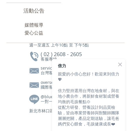
活動公告
媒體報導
愛心公益
週一至週五 上午10點 至 下午5點
( 02 ) 2608 - 2605
客服專線
倍力
service@bluebaypetfood.com
台灣客服信箱
親愛的小倍心您好！歡迎來到倍力
💖
overseas@bluebaypetfood.com
國際客服信箱
倍力堅持選用台灣在地食材，與在
地小農合作，將新鮮食材製成營養
@bluebay
均衡的毛孩餐點🍲
一對一客服|營養師諮詢
從配方研發、營養設計到品質檢
新北市林口區文化三路一段105號2樓
驗，皆由專業營養師與獸醫師團隊
層層把關，產品定期送驗，讓毛爸
媽們安心餵食，毛孩健康成長❤️