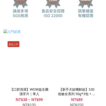
新品上市
【口腔清潔】WOW益生菌
【新手犬奴嚐鮮組】S30
潔牙片｜單入
低敏全系列 50g*3包 + 機
能加強 50g*2包 (共5包)
NT$38 ~ NT$99
NT$89
NT$135
NT$150