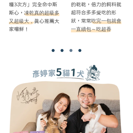
糧3次方」完全命中斯
的乾乾，倍力的飼料就
凍乾真的超級多
超符合多多愛吃的形
斯心，
吃完一包就會
又超級大，
狀，常常
真心推薦大
一直續包～吃超香
家嚐鮮！