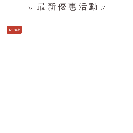
最 新 優 惠 活 動
\
/
\
/
多件優惠