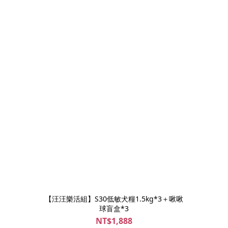
【汪汪樂活組】S30低敏犬糧1.5kg*3＋啾啾
球盲盒*3
NT$1,888