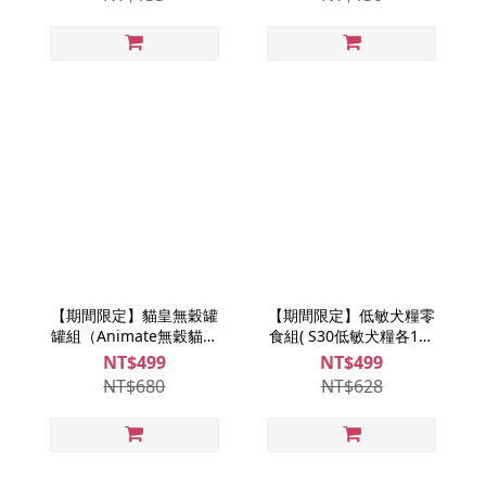
【期間限定】貓皇無穀罐
【期間限定】低敏犬糧零
罐組（Animate無穀貓飼
食組( S30低敏犬糧各1包
料400g*2+海島貓罐 *3 )
+關東煮口味各1)
NT$499
NT$499
NT$680
NT$628