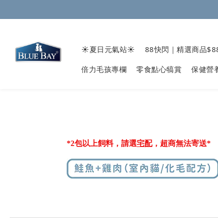
☀️夏日元氣站☀️
88快閃｜精選商品$8
倍力毛孩專欄
零食點心犒賞
保健營
*2包以
上飼料，請選
宅配
，超商
無法寄送*