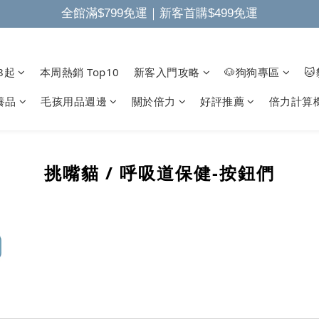
全館滿$799免運｜新客首購$499免運
8起
本周熱銷 Top10
新客入門攻略
🐶狗狗專區

養品
毛孩用品週邊
關於倍力
好評推薦
倍力計算
挑嘴貓 / 呼吸道保健-按鈕們