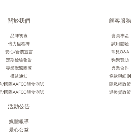
關於我們
顧客服務
品牌初衷
會員專區
倍力里程碑
試用體驗
安心/食農
宣言
常見Q&A
定期檢驗報告
狗聚贊助
專業獸醫團隊
異業合作
權益通知
條款與細則
狗/國際AAFCO餵食測試
隱私權政策
貓/國際AAFCO餵食測試
退換貨政策
活動公告
媒體報導
愛心公益