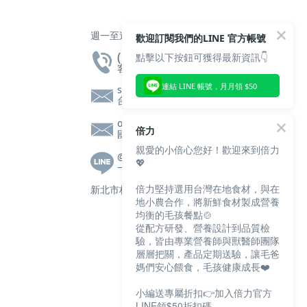
週一至週五 上午10點 至 下午5點
歡迎訂閱我們的LINE 官方帳號
( 02 ) 2608 - 2605
點擊以下按鈕可獲得最新資訊👇
客服專線
連結 LINE 帳號，月月領 $50
service@bluebaypetfood.com
台灣客服信箱
overseas@bluebaypetfood.com
倍力
國際客服信箱
親愛的小倍心您好！歡迎來到倍力
@bluebay
💖
一對一客服|營養師諮詢
倍力堅持選用台灣在地食材，與在
新北市林口區文化三路一段105號2樓
地小農合作，將新鮮食材製成營養
均衡的毛孩餐點🍲
從配方研發、營養設計到品質檢
驗，皆由專業營養師與獸醫師團隊
層層把關，產品定期送驗，讓毛爸
媽們安心餵食，毛孩健康成長❤️
小編送專屬折扣👉加入倍力官方
LINE領$50折扣碼