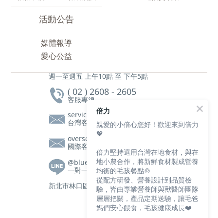
活動公告
媒體報導
愛心公益
週一至週五 上午10點 至 下午5點
( 02 ) 2608 - 2605
客服專線
倍力
service@bluebaypetfood.com
台灣客服信箱
親愛的小倍心您好！歡迎來到倍力
💖
overseas@bluebaypetfood.com
國際客服信箱
倍力堅持選用台灣在地食材，與在
地小農合作，將新鮮食材製成營養
@bluebay
一對一客服|營養師諮詢
均衡的毛孩餐點🍲
從配方研發、營養設計到品質檢
新北市林口區文化三路一段105號2樓
驗，皆由專業營養師與獸醫師團隊
層層把關，產品定期送驗，讓毛爸
媽們安心餵食，毛孩健康成長❤️