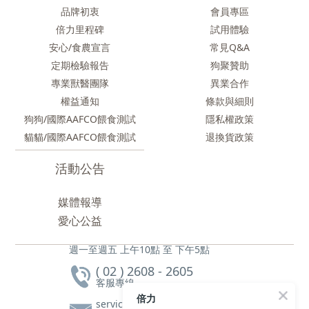
品牌初衷
會員專區
倍力里程碑
試用體驗
安心/食農
宣言
常見Q&A
定期檢驗報告
狗聚贊助
專業獸醫團隊
異業合作
權益通知
條款與細則
狗狗/國際AAFCO餵食測試
隱私權政策
貓貓/國際AAFCO餵食測試
退換貨政策
活動公告
媒體報導
愛心公益
週一至週五 上午10點 至 下午5點
( 02 ) 2608 - 2605
客服專線
倍力
service@bluebaypetfood.com