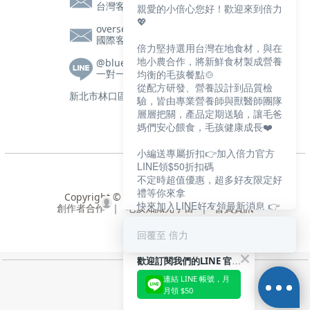
台灣客服信箱
親愛的小倍心您好！歡迎來到倍力
💖
overseas@bluebaypetfood.com
國際客服信箱
倍力堅持選用台灣在地食材，與在
地小農合作，將新鮮食材製成營養
@bluebay
一對一客服|營養師諮詢
均衡的毛孩餐點🍲
從配方研發、營養設計到品質檢
新北市林口區文化三路一段105號2樓
驗，皆由專業營養師與獸醫師團隊
層層把關，產品定期送驗，讓毛爸
媽們安心餵食，毛孩健康成長❤️
小編送專屬折扣👉加入倍力官方
LINE領$50折扣碼
不定時超值優惠，超多好友限定好
禮等你來拿
Copyright © 2024 盈寶寵物股份有限公司
快來加入LINE好友領最新消息 👉
創作者
合作
｜
毛孩知識元宇宙
｜
會員資訊
https://bluebaypet.com/s74jS
回覆至 倍力
歡迎訂閱我們的LINE 官方帳號
連結 LINE 帳號，月
月領 $50