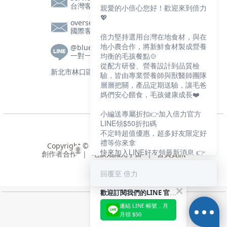
台灣客服信箱
親愛的小倍心您好！歡迎來到倍力
💖
overseas@bluebaypetfood.com
國際客服信箱
倍力堅持選用台灣在地食材，與在
地小農合作，將新鮮食材製成營養
@bluebay
一對一客服|營養師諮詢
均衡的毛孩餐點🍲
從配方研發、營養設計到品質檢
新北市林口區文化三路一段105號2樓
驗，皆由專業營養師與獸醫師團隊
層層把關，產品定期送驗，讓毛爸
媽們安心餵食，毛孩健康成長❤️
小編送專屬折扣👉加入倍力官方
LINE領$50折扣碼
不定時超值優惠，超多好友限定好
禮等你來拿
Copyright © 2024 盈寶寵物股份有限公司
快來加入LINE好友領最新消息 👉
創作者
合作
｜
毛孩知識元宇宙
｜
會員資訊
https://bluebaypet.com/s74jS
回覆至 倍力
歡迎訂閱我們的LINE 官方帳號
連結 LINE 帳號，月
月領 $50