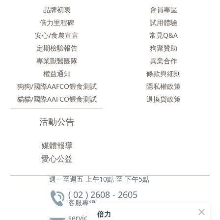
品牌初衷
會員專區
倍力里程碑
試用體驗
安心/食農
宣言
常見Q&A
定期檢驗報告
狗聚贊助
專業獸醫團隊
異業合作
權益通知
條款與細則
狗狗/國際AAFCO餵食測試
隱私權政策
貓貓/國際AAFCO餵食測試
退換貨政策
活動公告
媒體報導
愛心公益
週一至週五 上午10點 至 下午5點
( 02 ) 2608 - 2605
客服專線
倍力
service@bluebaypetfood.com