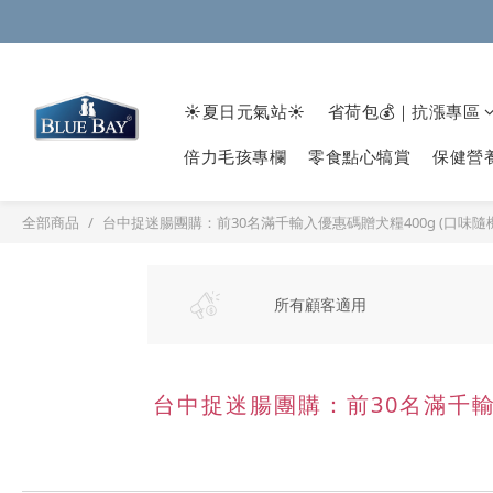
☀️夏日元氣站☀️
省荷包💰｜抗漲專區
倍力毛孩專欄
零食點心犒賞
保健營
全部商品
台中捉迷腸團購：前30名滿千輸入優惠碼贈犬糧400g (口味隨機
所有顧客適用
台中捉迷腸團購：前30名滿千輸入