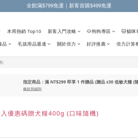
全館滿$799免運｜新客首購$499免運
本周熱銷 Top10
新客入門攻略
🐶狗狗專區
🐱貓咪
養品
毛孩用品週邊
關於倍力
好評推薦
倍力計算
)
指定商品：滿 NT$299 即享 1 件贈品 (贈品 s30 低敏犬糧 (
條款與細則
優惠碼贈犬糧400g (口味隨機)