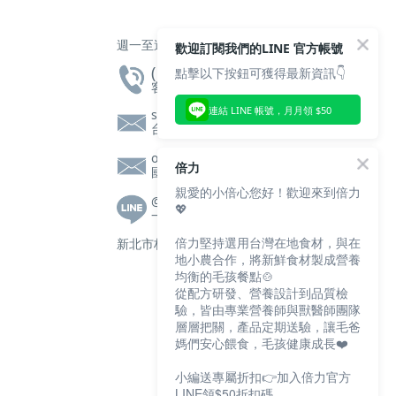
週一至週五 上午10點 至 下午5點
歡迎訂閱我們的LINE 官方帳號
( 02 ) 2608 - 2605
點擊以下按鈕可獲得最新資訊👇
客服專線
連結 LINE 帳號，月月領 $50
service@bluebaypetfood.com
台灣客服信箱
overseas@bluebaypetfood.com
倍力
國際客服信箱
親愛的小倍心您好！歡迎來到倍力
@bluebay
💖
一對一客服|營養師諮詢
倍力堅持選用台灣在地食材，與在
新北市林口區文化三路一段105號2樓
地小農合作，將新鮮食材製成營養
均衡的毛孩餐點🍲
從配方研發、營養設計到品質檢
驗，皆由專業營養師與獸醫師團隊
層層把關，產品定期送驗，讓毛爸
媽們安心餵食，毛孩健康成長❤️
小編送專屬折扣👉加入倍力官方
LINE領$50折扣碼