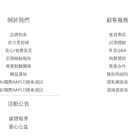
關於我們
顧客服務
品牌初衷
會員專區
倍力里程碑
試用體驗
安心/食農
宣言
常見Q&A
定期檢驗報告
狗聚贊助
專業獸醫團隊
異業合作
權益通知
條款與細則
狗/國際AAFCO餵食測試
隱私權政策
貓/國際AAFCO餵食測試
退換貨政策
活動公告
媒體報導
愛心公益