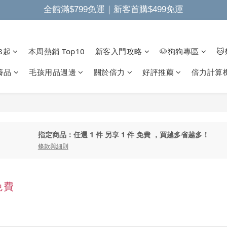
全館滿$799免運｜新客首購$499免運
8起
本周熱銷 Top10
新客入門攻略
🐶狗狗專區

養品
毛孩用品週邊
關於倍力
好評推薦
倍力計算
指定商品：任選 1 件 另享 1 件 免費 ，買越多省越多！
條款與細則
免費