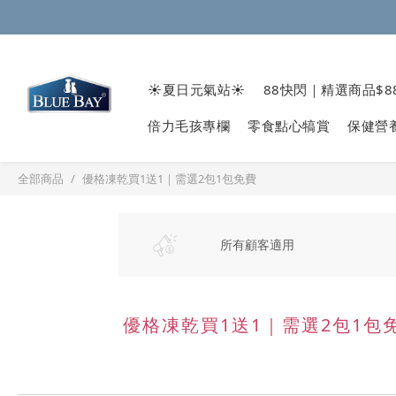
☀️夏日元氣站☀️
88快閃｜精選商品$8
倍力毛孩專欄
零食點心犒賞
保健營
全部商品
優格凍乾買1送1｜需選2包1包免費
所有顧客適用
優格凍乾買1送1｜需選2包1包