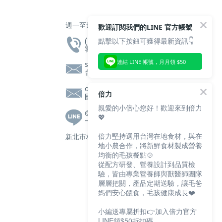
週一至週五 上午10點 至 下午5點
歡迎訂閱我們的LINE 官方帳號
( 02 ) 2608 - 2605
點擊以下按鈕可獲得最新資訊👇
客服專線
連結 LINE 帳號，月月領 $50
service@bluebaypetfood.com
台灣客服信箱
overseas@bluebaypetfood.com
倍力
國際客服信箱
親愛的小倍心您好！歡迎來到倍力
@bluebay
💖
一對一客服|營養師諮詢
倍力堅持選用台灣在地食材，與在
新北市林口區文化三路一段105號2樓
地小農合作，將新鮮食材製成營養
均衡的毛孩餐點🍲
從配方研發、營養設計到品質檢
驗，皆由專業營養師與獸醫師團隊
層層把關，產品定期送驗，讓毛爸
媽們安心餵食，毛孩健康成長❤️
小編送專屬折扣👉加入倍力官方
LINE領$50折扣碼