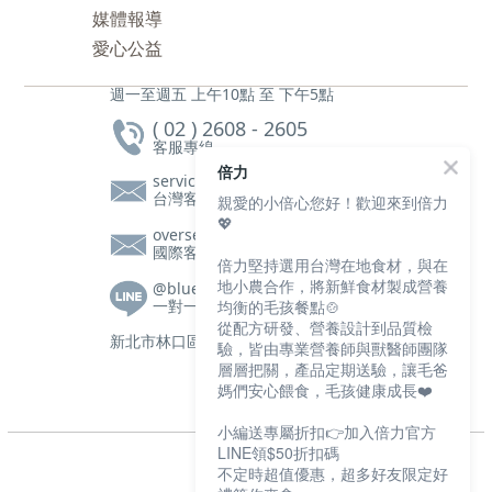
媒體報導
愛心公益
週一至週五 上午10點 至 下午5點
( 02 ) 2608 - 2605
客服專線
倍力
service@bluebaypetfood.com
台灣客服信箱
親愛的小倍心您好！歡迎來到倍力
💖
overseas@bluebaypetfood.com
國際客服信箱
倍力堅持選用台灣在地食材，與在
地小農合作，將新鮮食材製成營養
@bluebay
一對一客服|營養師諮詢
均衡的毛孩餐點🍲
從配方研發、營養設計到品質檢
新北市林口區文化三路一段105號2樓
驗，皆由專業營養師與獸醫師團隊
層層把關，產品定期送驗，讓毛爸
媽們安心餵食，毛孩健康成長❤️
小編送專屬折扣👉加入倍力官方
LINE領$50折扣碼
不定時超值優惠，超多好友限定好