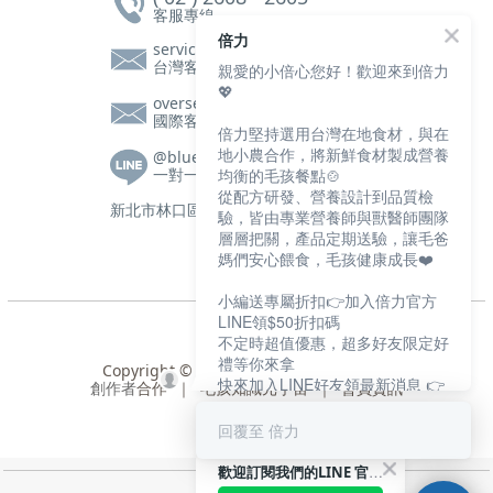
客服專線
倍力
service@bluebaypetfood.com
台灣客服信箱
親愛的小倍心您好！歡迎來到倍力
💖
overseas@bluebaypetfood.com
國際客服信箱
倍力堅持選用台灣在地食材，與在
地小農合作，將新鮮食材製成營養
@bluebay
均衡的毛孩餐點🍲
一對一客服|營養師諮詢
從配方研發、營養設計到品質檢
新北市林口區文化三路一段105號2樓
驗，皆由專業營養師與獸醫師團隊
層層把關，產品定期送驗，讓毛爸
媽們安心餵食，毛孩健康成長❤️
小編送專屬折扣👉加入倍力官方
LINE領$50折扣碼
不定時超值優惠，超多好友限定好
禮等你來拿
Copyright © 2024 盈寶寵物股份有限公司
快來加入LINE好友領最新消息 👉
創作者
合作
｜
毛孩知識元宇宙
｜
會員資訊
https://bluebaypet.com/s74jS
回覆至 倍力
歡迎訂閱我們的LINE 官方帳號